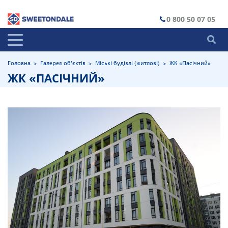
0 800 50 07 05
Головна
>
Галерея об'єктів
>
Міські будівлі (житлові)
>
ЖК «Пасічний»
ЖК «ПАСІЧНИЙ»